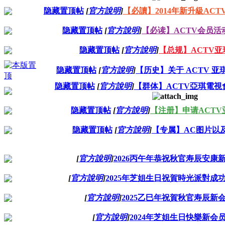
隐藏置顶帖
[
官方說明
]
【必讀】2014年新升級ACT
隐藏置顶帖
[
官方說明
]
【必读】ACTV会员活
隐藏置顶帖
[
官方說明
]
【总规】ACTV
隐藏置顶帖
[
官方說明
]
【历史】关于 ACTV 亚
隐藏置顶帖
[
官方說明
]
【群体】ACTV亞琪電視
隐藏置顶帖
[
官方說明
]
【注册】申请ACTV
隐藏置顶帖
[
官方說明
]
【专属】AC图片以
[
官方說明
]
2026丙午年恭祝秋官寿辰安康
[
官方說明
]
2025年芝姐生日祝賀時光派對成
[
官方說明
]
2025乙巳年祝賀秋官寿辰新
[
官方說明
]
2024年芝姐生日快樂新会