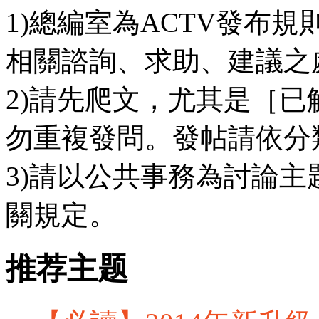
1)總編室為ACTV發布規
相關諮詢、求助、建議之
2)請先爬文，尤其是［
勿重複發問。發帖請依分
3)請以公共事務為討論主
關規定。
推荐主题