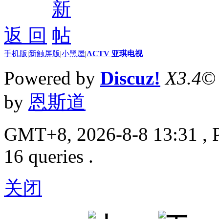
返 回
手机版
|
新触屏版
|
小黑屋
|
ACTV 亚琪电视
Powered by
Discuz!
X3.4
©
by
恩斯道
GMT+8, 2026-8-8 13:31
, 
16 queries .
关闭