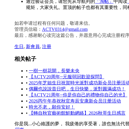
通过验证会员，请您先从导航列的
「淘帖」
中阅读
规矩，大家失礼。置顶的帖子也都有其重要性，同样
如若申请过程有任何问题，敬请来信。
管理员信箱：
ACTV0314@gmail.com
最后，感谢耐心读完这篇公告，并愿意用心完成注册程序
生日
,
新會員
,
注册
相关帖子
•
一樹一樹花開，長樂未央
•
【ACTV20周年~元服弱冠歡迎探問】
•
2025年芝姐生日祝賀時光派對成功新会员注册活
•
偶爾也說說昔日吧，生日快樂，派對圓滿成功！
•
【ACTV21周年~你是你自己的禮物你自己的光】
•
2026丙午年恭祝秋官寿辰安康新会员注册活动
•
時光不老，願你安好！
•
【轉自秋官藝術館鮮動網絡】2026秋哥生日感言
你是我...小心維護的夢， 我疲倦的享受著，誰也無法代