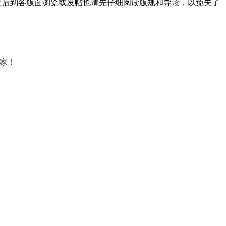
之后到各版面浏览或发帖也请先仔细阅读版规和导读，以免失了
家！