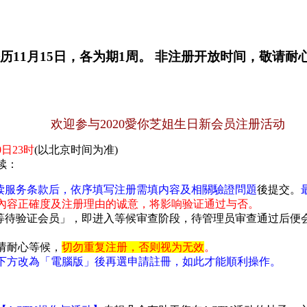
历11月15日，各为期1周。 非注册开放时间，敬请耐
欢迎参与2020愛你
芝姐生日新会员注册活动
0日23时
(以北京时间为准)
续：
读服务条款后，依序填写注册需填内容及相關驗證問題
後提交。
內容正確度及注册理由的诚意，将影响验证通过与否。
等待验证会员」，即进入等候审查阶段，待管理员审查通过后便会启
请耐心等候，
切勿重复注册，否则视为无效
。
下方改為「電腦版」後再選申請註冊，如此才能順利操作。