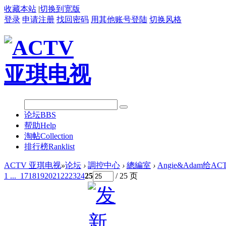
收藏本站
|
切换到宽版
登录
申请注册
找回密码
用其他账号登陆
切换风格
论坛
BBS
帮助
Help
淘帖
Collection
排行榜
Ranklist
ACTV 亚琪电视
»
论坛
›
調控中心
›
總編室
›
Angie&Adam给A
1 ...
17
18
19
20
21
22
23
24
25
/ 25 页